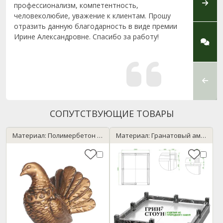
профессионализм, компетентность,
А осо
человеколюбие, уважение к клиентам. Прошу
профе
отразить данную благодарность в виде премии
резул
Ирине Александровне. Спасибо за работу!
СОПУТСТВУЮЩИЕ ТОВАРЫ
Материал: Полимербетон / бронза
Материал: Гранатовый амфиболит