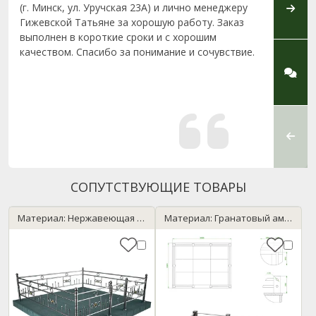
(г. Минск, ул. Уручская 23А) и лично менеджеру
Верон
Гижевской Татьяне за хорошую работу. Заказ
Минске
выполнен в короткие сроки и с хорошим
котор
качеством. Спасибо за понимание и сочувствие.
нами 
родст
пункт
возни
качест
сотруд
СОПУТСТВУЮЩИЕ ТОВАРЫ
Материал: Нержавеющая сталь
Материал: Гранатовый амфиболит / Нержавейка