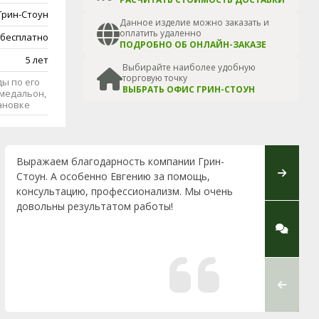
Грин-Стоун
Данное изделие можно заказать и
оплатить удаленно
 бесплатно
ПОДРОБНО ОБ ОНЛАЙН-ЗАКАЗЕ
5 лет
Выбирайте наиболее удобную
торговую точку
ы по его
ВЫБРАТЬ ОФИС ГРИН-СТОУН
медальон,
тановке
Выражаем благодарность компании Грин-
Добрый 
Стоун. А особенно Евгению за помощь,
отца в г
консультацию, профессионализм. Мы очень
года с у
довольны результатом работы!
принима
Могу от
одного с
пожелан
памятни
Моя сем
...