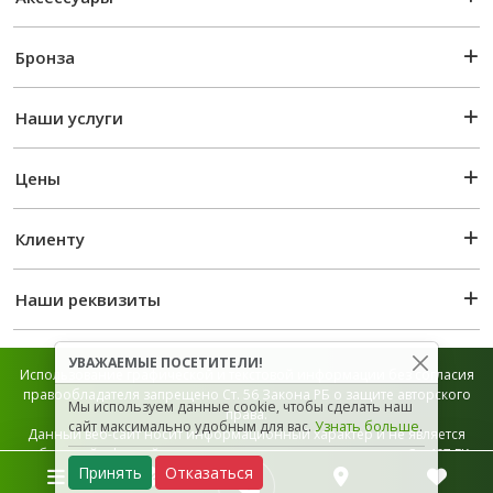
Бронза
Наши услуги
Цены
Клиенту
Наши реквизиты
УВАЖАЕМЫЕ ПОСЕТИТЕЛИ!
Использование графической и текстовой информации без согласия
правообладателя запрещено Ст. 56 Закона РБ о защите авторского
Мы используем данные cookie, чтобы сделать наш
права.
сайт максимально удобным для вас.
Узнать больше
.
Данный веб-сайт носит информационный характер и не является
публичной офертой, которая определяется положением Ст. 407 ГК
Принять
Отказаться
РБ.