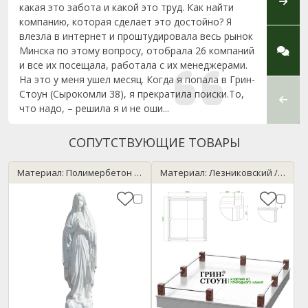
какая это забота и какой это труд. Как найти
по пр
компанию, которая сделает это достойно? Я
выбор
влезла в интернет и проштудировала весь рынок
Профе
Минска по этому вопросу, отобрала 26 компаний
клиен
и все их посещала, работала с их менеджерами.
На это у меня ушел месяц. Когда я попала в Грин-
Стоун (Сырокомли 38), я прекратила поиски.То,
что надо, – решила я и не оши...
СОПУТСТВУЮЩИЕ ТОВАРЫ
Материал: Полимербетон / мрамор
Материал: Лезниковский / Нержавейка