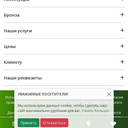
Бронза
Наши услуги
Цены
Клиенту
Наши реквизиты
УВАЖАЕМЫЕ ПОСЕТИТЕЛИ!
Использование графической и текстовой информации без согласия
правообладателя запрещено Ст. 56 Закона РБ о защите авторского
Мы используем данные cookie, чтобы сделать наш
права.
сайт максимально удобным для вас.
Узнать больше
.
Данный веб-сайт носит информационный характер и не является
публичной офертой, которая определяется положением Ст. 407 ГК
Принять
Отказаться
РБ.