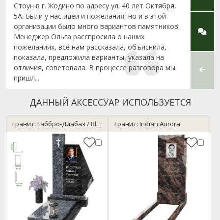
Стоун в г. Жодино по адресу ул. 40 лет Октября,
вопло
5А. Были у нас идеи и пожелания, но и в этой
любви
организации было много вариантов памятников.
памятн
Менеджер Ольга расспросила о наших
начало
пожеланиях, всё нам рассказала, объяснила,
где н
показала, предложила варианты, указала на
компо
отличия, советовала. В процессе разговора мы
сотру
пришл...
личног
ДАННЫЙ АКСЕССУАР ИСПОЛЬЗУЕТСЯ
Гранит: Габбро-Диабаз / Blue Pearl
Гранит: Indian Aurora