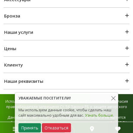
Бронза
Наши услуги
Цены
Клиенту
Наши реквизиты
УВАЖАЕМЫЕ ПОСЕТИТЕЛИ!
Использование графической и текстовой информации без согласия
правообладателя запрещено Ст. 56 Закона РБ о защите авторского
Мы используем данные cookie, чтобы сделать наш
права.
сайт максимально удобным для вас.
Узнать больше
.
Данный веб-сайт носит информационный характер и не является
публичной офертой, которая определяется положением Ст. 407 ГК
Принять
Отказаться
РБ.