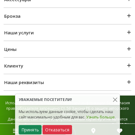
Бронза
Наши услуги
Цены
Клиенту
Наши реквизиты
УВАЖАЕМЫЕ ПОСЕТИТЕЛИ!
Использование графической и текстовой информации без согласия
правообладателя запрещено Ст. 56 Закона РБ о защите авторского
Мы используем данные cookie, чтобы сделать наш
права.
сайт максимально удобным для вас.
Узнать больше
.
Данный веб-сайт носит информационный характер и не является
публичной офертой, которая определяется положением Ст. 407 ГК
Принять
Отказаться
РБ.