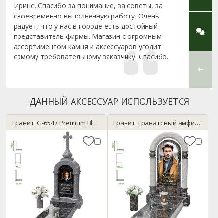
Ирине. Спасибо за понимание, за советы, за
профе
своевременно выполненную работу. Очень
за кон
радует, что у нас в городе есть достойный
Социал
представитель фирмы. Магазин с огромным
объясн
ассортиментом камня и аксессуаров угодит
всегд
самому требовательному заказчику. Спасибо.
своег
монта
сделан
ДАННЫЙ АКСЕССУАР ИСПОЛЬЗУЕТСЯ
Гранит: G-654 / Premium Black
Гранит: Гранатовый амфиболит / Мансуровский