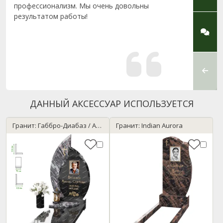
профессионализм. Мы очень довольны
устано
результатом работы!
вмест
за ме
котор
во вс
Спаси
больн
додела
ДАННЫЙ АКСЕССУАР ИСПОЛЬЗУЕТСЯ
Гранит: Габбро-Диабаз / Amadeus
Гранит: Indian Aurora