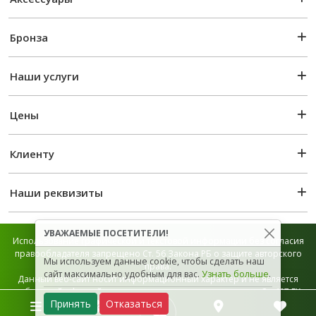
Бронза
Наши услуги
Цены
Клиенту
Наши реквизиты
УВАЖАЕМЫЕ ПОСЕТИТЕЛИ!
Использование графической и текстовой информации без согласия
правообладателя запрещено Ст. 56 Закона РБ о защите авторского
Мы используем данные cookie, чтобы сделать наш
права.
сайт максимально удобным для вас.
Узнать больше
.
Данный веб-сайт носит информационный характер и не является
публичной офертой, которая определяется положением Ст. 407 ГК
Принять
Отказаться
РБ.