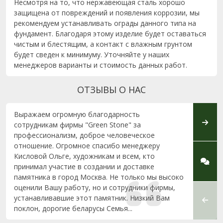
Несмотря на то, что нержавеющая сталь хорошо
защищена от повреждений и появления коррозии, мы
рекомендуем устанавливать ограды данного типа на
фундамент. Благодаря этому изделие будет оставаться
чистым и блестящим, а контакт с влажным грунтом
будет сведен к минимуму. Уточняйте у наших
менеджеров варианты и стоимость данных работ.
ОТЗЫВЫ О НАС
Выражаем огромную благодарность
Выраж
сотрудникам фирмы "Green Stone" за
Грин-С
профессионализм, доброе человеческое
и про
отношение. Огромное спасибо менеджеру
челов
Кисловой Ольге, художникам и всем, кто
внима
принимал участие в создании и доставке
подхо
памятника в город Москва. Не только мы высоко
благо
оценили Вашу работу, но и сотрудники фирмы,
Алекс
устанавливавшие этот памятник. Низкий Вам
качес
поклон, дорогие беларусы Семья...
Вашей