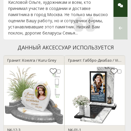
Кисловой Ольге, художникам и всем, кто
внима
принимал участие в создании и доставке
подхо
памятника в город Москва. Не только мы высоко
благо
оценили Вашу работу, но и сотрудники фирмы,
Алекс
устанавливавшие этот памятник. Низкий Вам
качес
поклон, дорогие беларусы Семья...
Вашей
ДАННЫЙ АКСЕССУАР ИСПОЛЬЗУЕТСЯ
Гранит: Коелга / Kuru Grey
Гранит: Габбро-Диабаз / Viscont White
NK-12-3
NK-01-1