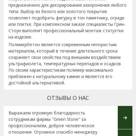
предназначено для декорирования захоронения любого
типа. Выбор из белого или золотого покрытия
позволяет подобрать фигурку в тон памятнику, ограде
или плитке. При комплексном заказе специалисты Грин-
Стоун выполнят профессиональный монтаж статуэтки
на изделие.
Полимербетон является современным непористым
материалом, который в течение длительного срока
сохраняет свои свойства под внешним воздействием
ультрафиолета, температурных перепадов и осадков.
По своим характеристикам полимер максимально
приближен к натуральному камню и является его
достойной альтернативой.
ОТЗЫВЫ О НАС
Выражаем огромную благодарность
Выраж
сотрудникам фирмы "Green Stone" за
Грин-С
профессионализм, доброе человеческое
и про
отношение. Огромное спасибо менеджеру
челов