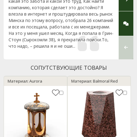
какая это забота и какой это труд. Как найти
изгот
компанию, которая сделает это достойно? Я
ул. Со
влезла в интернет и проштудировала весь рынок
их од
Минска по этому вопросу, отобрала 26 компаний
Курак
и все их посещала, работала с их менеджерами.
обсуд
На это у меня ушел месяц. Когда я попала в Грин-
очень 
Стоун (Сырокомли 38), я прекратила поиски.То,
обрати
что надо, – решила я и не оши...
знали
профес
СОПУТСТВУЮЩИЕ ТОВАРЫ
Материал: Aurora
Материал: Balmoral Red