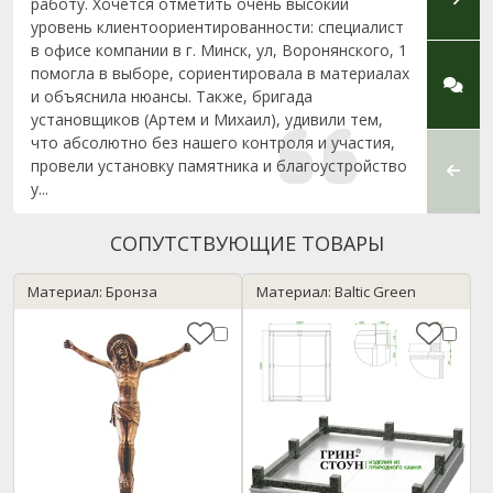
работу. Хочется отметить очень высокий
Стоун
уровень клиентоориентированности: специалист
по изг
в офисе компании в г. Минск, ул, Воронянского, 1
Борисо
помогла в выборе, сориентировала в материалах
с зака
и объяснила нюансы. Также, бригада
памят
установщиков (Артем и Михаил), удивили тем,
удиви
что абсолютно без нашего контроля и участия,
Особу
провели установку памятника и благоустройство
менед
у...
сопров
СОПУТСТВУЮЩИЕ ТОВАРЫ
Материал: Бронза
Материал: Baltic Green