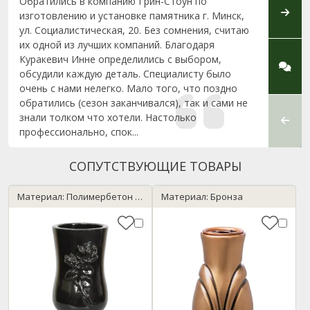
Обратились в компанию Грин-Стоун по
Хотим
изготовлению и установке памятника г. Минск,
компа
ул. Социалистическая, 20. Без сомнения, считаю
профе
их одной из лучших компаний. Благодаря
за кон
Куракевич Инне определились с выбором,
Социал
обсудили каждую деталь. Специалисту было
объясн
очень с нами нелегко. Мало того, что поздно
всегд
обратились (сезон заканчивался), так и сами не
своег
знали толком что хотели. Настолько
монта
профессионально, спок...
сделан
СОПУТСТВУЮЩИЕ ТОВАРЫ
Материал: Полимербетон / черный
Материал: Бронза