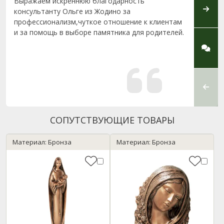
Выражаем искреннюю благодарность
Выраж
консультанту Ольге из Жодино за
магази
профессионализм,чуткое отношение к клиентам
профе
и за помощь в выборе памятника для родителей.
отнош
устан
с 80-х
метра 
объед
компа
«Такие
СОПУТСТВУЮЩИЕ ТОВАРЫ
Материал: Бронза
Материал: Бронза