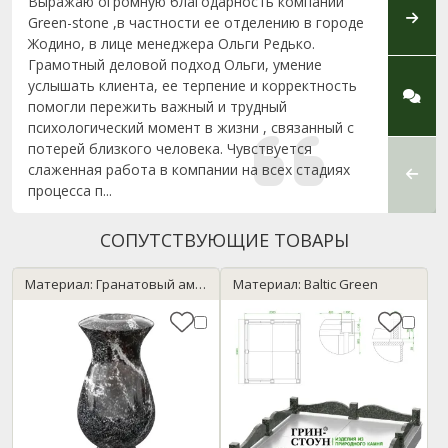
Выражаю огромную благодарность компании
Добры
Green-stone ,в частности ее отделению в городе
клиен
Жодино, в лице менеджера Ольги Редько.
к люд
Грамотный деловой подход Ольги, умение
устан
услышать клиента, ее терпение и корректность
Особу
помогли пережить важный и трудный
монта
психологический момент в жизни , связанный с
потерей близкого человека. Чувствуется
слаженная работа в компании на всех стадиях
процесса п...
СОПУТСТВУЮЩИЕ ТОВАРЫ
Материал: Гранатовый амфиболит
Материал: Baltic Green