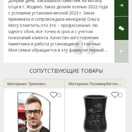
Добрый день. Заказывала памятник на могилу
Хочу 
отца в г. Жодино. Заказ делали осенью 2022 года
сотру
с условием установки весной 2023 г. Заказ
за ве
принимала и сопровождала менеджер Ольга.
изгот
Могу отметить,что это – профессионал. Ни
частн
одного сбоя, все точно в срок и с учетом
придё
пожеланий клиента. Качество изготовления
опред
памятника и работа установщиков отличные.
пожел
Моя семья обращается в эту фирму не первый ...
памят
Леонид
СОПУТСТВУЮЩИЕ ТОВАРЫ
Материал: Триплекс
Материал: Полимербетон / темный гранит