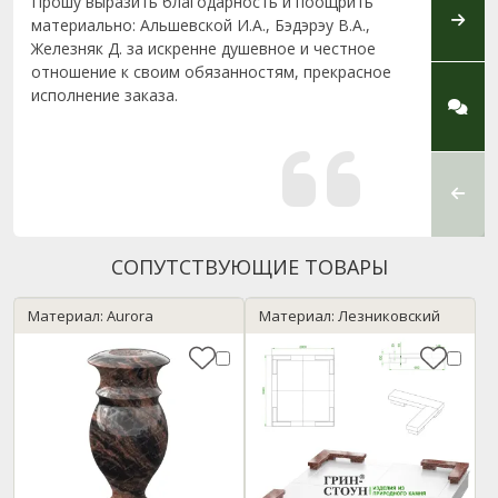
Прошу выразить благодарность и поощрить
Выраж
материально: Альшевской И.А., Бэдэрэу В.А.,
сотру
Железняк Д. за искренне душевное и честное
профе
отношение к своим обязанностям, прекрасное
отнош
исполнение заказа.
Кисло
прини
памят
оцени
устан
поклон
СОПУТСТВУЮЩИЕ ТОВАРЫ
Материал: Aurora
Материал: Лезниковский