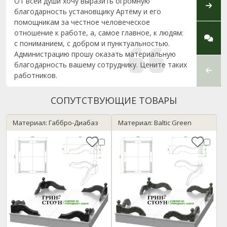
От всей души хочу выразить огромную
Заказ
благодарность установщику Артёму и его
моей 
помощникам за честное человеческое
работ
отношение к работе, а, самое главное, к людям:
вам о
с пониманием, с добром и пунктуальностью.
Администрацию прошу оказать материальную
благодарность вашему сотруднику. Цените таких
работников.
СОПУТСТВУЮЩИЕ ТОВАРЫ
Материал: Габбро-Диабаз
Материал: Baltic Green