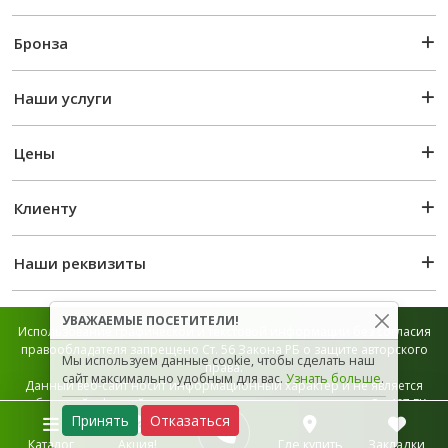
Бронза
Наши услуги
Цены
Клиенту
Наши реквизиты
УВАЖАЕМЫЕ ПОСЕТИТЕЛИ!
Использование графической и текстовой информации без согласия
правообладателя запрещено Ст. 56 Закона РБ о защите авторского
Мы используем данные cookie, чтобы сделать наш
права.
сайт максимально удобным для вас.
Узнать больше
.
Данный веб-сайт носит информационный характер и не является
публичной офертой, которая определяется положением Ст. 407 ГК
Принять
Отказаться
РБ.
Карта сайта
Каталог
Акция!
Где купить
Закладки