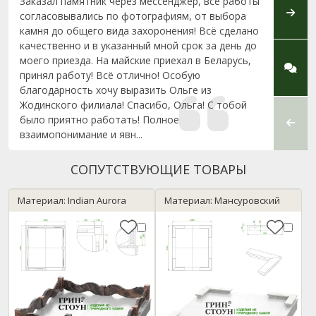
Заказал памятник через мессенджер, все работы
Здрав
согласовывались по фотографиям, от выбора
благо
камня до общего вида захоронения! Всё сделано
Юлии 
качественно и в указанный мной срок за день до
и кон
моего приезда. На майские приехал в Беларусь,
быстр
принял работу! Всё отлично! Особую
делал
благодарность хочу выразить Ольге из
прове
Жодинского филиала! Спасибо, Ольга! С тобой
сдела
было приятно работать! Полное
качес
взаимопонимание и явн...
увидев 
СОПУТСТВУЮЩИЕ ТОВАРЫ
Материал: Indian Aurora
Материал: Мансуровский