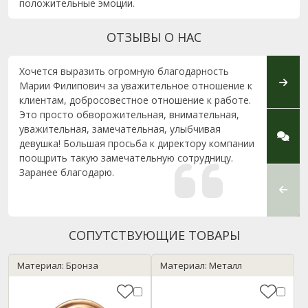
положительные эмоции.
ОТЗЫВЫ О НАС
Хочется выразить огромную благодарность
Спаси
Марии Филипович за уважительное отношение к
работ
клиентам, добросовестное отношение к работе.
урове
Это просто обворожительная, внимательная,
в офис
уважительная, замечательная, улыбчивая
помог
девушка! Большая просьба к директору компании
и объ
поощрить такую замечательную сотрудницу.
устан
Заранее благодарю.
что а
прове
у...
СОПУТСТВУЮЩИЕ ТОВАРЫ
Материал: Бронза
Материал: Металл