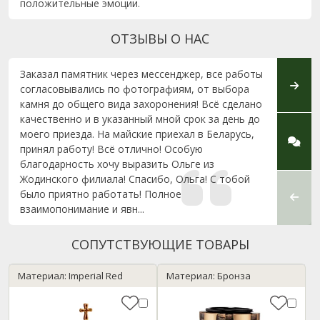
положительные эмоции.
ОТЗЫВЫ О НАС
Заказал памятник через мессенджер, все работы
От ду
согласовывались по фотографиям, от выбора
хочу 
камня до общего вида захоронения! Всё сделано
Марию
качественно и в указанный мной срок за день до
за от
моего приезда. На майские приехал в Беларусь,
любой
принял работу! Всё отлично! Особую
за пр
благодарность хочу выразить Ольге из
преда
Жодинского филиала! Спасибо, Ольга! С тобой
Есть 
было приятно работать! Полное
любое 
взаимопонимание и явн...
СОПУТСТВУЮЩИЕ ТОВАРЫ
Материал: Imperial Red
Материал: Бронза