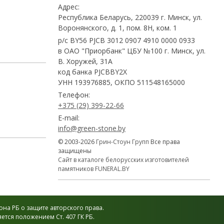
Адрес:
Республика Беларусь, 220039 г. Минск, ул.
Воронянского, д. 1, пом. 8Н, ком. 1
р/с BY56 PJCB 3012 0907 4910 0000 0933
в ОАО "Приорбанк" ЦБУ №100 г. Минск, ул.
В. Хоружей, 31А
код банка PJCBBY2X
УНН 193976885, ОКПО 511548165000
Телефон:
+375 (29) 399-22-66
E-mail:
info@green-stone.by
© 2003-2026
Грин-Стоун Групп
Все права
защищены
Сайт в каталоге белорусских изготовителей
памятников FUNERAL.BY
на РБ о защите авторского права.
тся положением Ст. 407 ГК РБ.