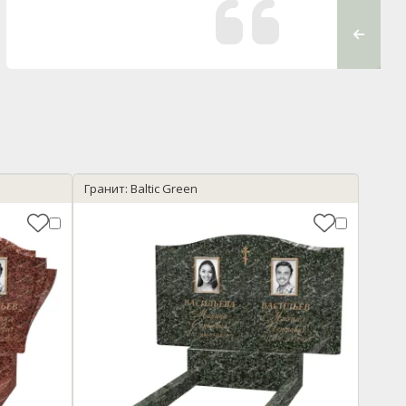
всех по
устанав
Барейша 
Гранит: Baltic Green