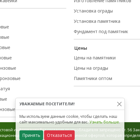
ржавейки
Изготовление памятников
Установка ограды
Установка памятника
овые
Фундамент под памятник
овые
овые
Цены
зовые
Цены на памятники
онзовые
Цены на ограды
ронзовые
Памятники оптом
татуя
вые
УВАЖАЕМЫЕ ПОСЕТИТЕЛИ!
нзовые
Мы используем данные cookie, чтобы сделать наш
сайт максимально удобным для вас.
Узнать больше
.
стовой информации без согласия правообладателя запрещено Ст. 56 Зако
Принять
Отказаться
ационный характер и не является публичной офертой, которая определяе