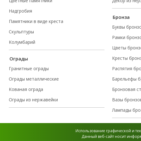
Цветные памятники
Декор из не
Надгробия
Бронза
Памятники в виде креста
Буквы бронз
Скульптуры
Рамки бронз
Колумбарий
Цветы бронз
Кресты брон
Ограды
Гранитные ограды
Распятия бр
Ограды металлические
Барельефы б
Кованая ограда
Бронзовая с
Ограды из нержавейки
Вазы бронзо
Лампады бро
Использование графической и тек
Данный веб-сайт носит информ