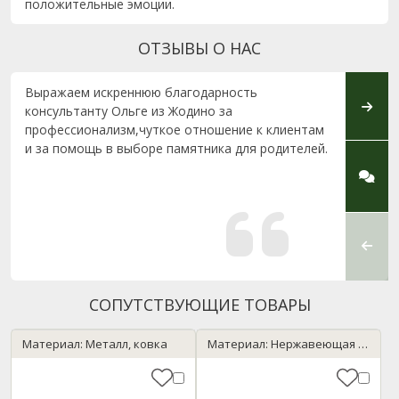
положительные эмоции.
ОТЗЫВЫ О НАС
Выражаем искреннюю благодарность
Долго
консультанту Ольге из Жодино за
остан
профессионализм,чуткое отношение к клиентам
сдела
и за помощь в выборе памятника для родителей.
огром
опера
особе
ле Ур
грамо
выдер
потери
СОПУТСТВУЮЩИЕ ТОВАРЫ
Материал: Металл, ковка
Материал: Нержавеющая сталь