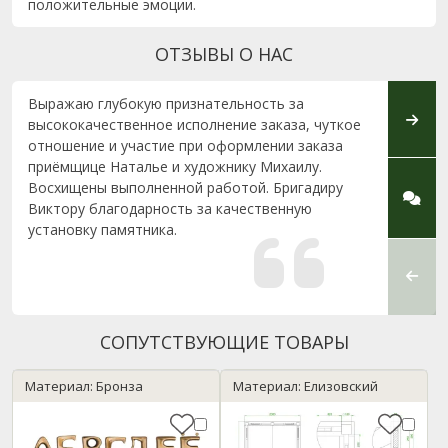
положительные эмоции.
ОТЗЫВЫ О НАС
Выражаю глубокую признательность за
Выраж
высококачественное исполнение заказа, чуткое
сотру
отношение и участие при оформлении заказа
профе
приёмщице Наталье и художнику Михаилу.
отнош
Восхищены выполненной работой. Бригадиру
Кисло
Виктору благодарность за качественную
прини
установку памятника.
памят
оцени
устан
поклон
СОПУТСТВУЮЩИЕ ТОВАРЫ
Материал: Бронза
Материал: Елизовский