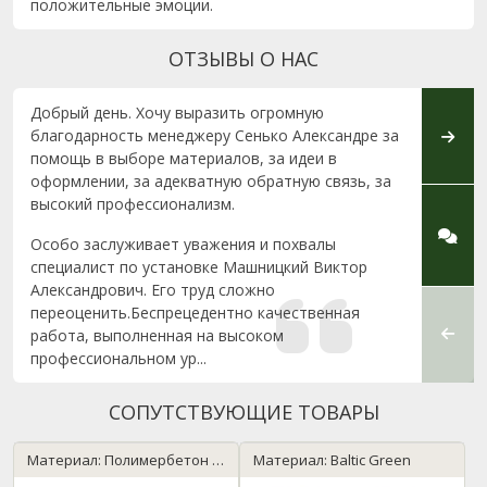
положительные эмоции.
ОТЗЫВЫ О НАС
Добрый день. Хочу выразить огромную
Тот, 
благодарность менеджеру Сенько Александре за
какая 
помощь в выборе материалов, за идеи в
компа
оформлении, за адекватную обратную связь, за
влезл
высокий профессионализм.
Минск
и все
Особо заслуживает уважения и похвалы
На это
специалист по установке Машницкий Виктор
Стоун 
Александрович. Его труд сложно
что на
переоценить.Беспрецедентно качественная
работа, выполненная на высоком
профессиональном ур...
СОПУТСТВУЮЩИЕ ТОВАРЫ
Материал: Полимербетон / бронза
Материал: Baltic Green