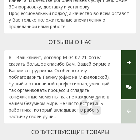
Клиента. В качестве дополнительных услуг предложим
3D-прорисовку, доставку и установку.
Профессиональный подход и качество во всем оставят
у Вас только положительные впечатления о
проделанной нами работе.
ОТЗЫВЫ О НАС
Я – Ваш клиент, договор М-04-07-21. Хотел
Заказ
сказать большое спасибо Вам, Вашей фирме и
моей 
Вашим сотрудникам. Особенно хочу
работ
поблагодарить Галину (офис на Михаловской).
вам о
Чуткий и отзывчивый профессионал, умеющий
так организовать процесс и сгладить
конфликтные моменты, как не каждому дано в
нашем безумном мире. Не часто встретишь
работника, который вкладывает в работу
частичку своей души...
СОПУТСТВУЮЩИЕ ТОВАРЫ