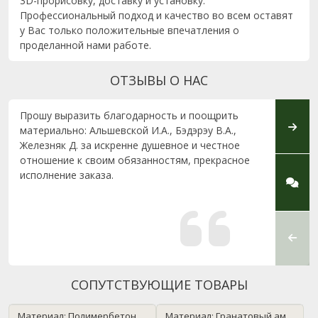
3D-прорисовку, доставку и установку.
Профессиональный подход и качество во всем оставят
у Вас только положительные впечатления о
проделанной нами работе.
ОТЗЫВЫ О НАС
Прошу выразить благодарность и поощрить
Выраж
материально: Альшевской И.А., Бэдэрэу В.А.,
за хо
Железняк Д. за искренне душевное и честное
обращ
отношение к своим обязанностям, прекрасное
устан
исполнение заказа.
ни одн
и в с
менед
отлич
профе
слушат
СОПУТСТВУЮЩИЕ ТОВАРЫ
Материал: Полимербетон / черный
Материал: Гранатовый амфиболит