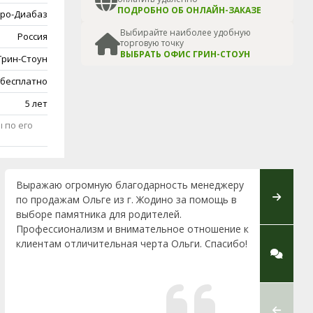
ПОДРОБНО ОБ ОНЛАЙН-ЗАКАЗЕ
ро-Диабаз
Выбирайте наиболее удобную
Россия
торговую точку
ВЫБРАТЬ ОФИС ГРИН-СТОУН
Грин-Стоун
 бесплатно
5 лет
 по его
Выражаю огромную благодарность менеджеру
От всей
по продажам Ольге из г. Жодино за помощь в
благода
выборе памятника для родителей.
помощни
Профессионализм и внимательное отношение к
отношени
клиентам отличительная черта Ольги. Спасибо!
людям: с
пунктуа
оказать
сотрудни