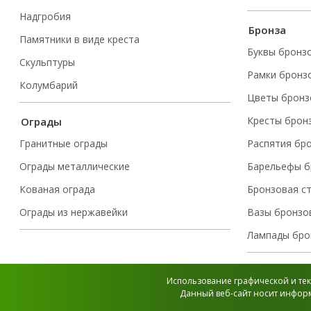
Надгробия
Бронза
Памятники в виде креста
Буквы бронз
Скульптуры
Рамки бронз
Колумбарий
Цветы бронз
Кресты брон
Ограды
Гранитные ограды
Распятия бр
Ограды металлические
Барельефы б
Кованая ограда
Бронзовая с
Ограды из нержавейки
Вазы бронзо
Лампады бро
Использование графической и тек
Данный веб-сайт носит информ