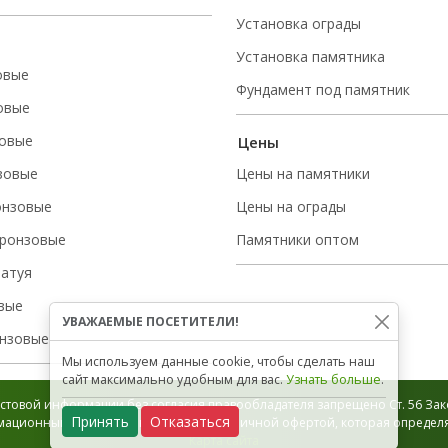
Установка ограды
Установка памятника
овые
Фундамент под памятник
овые
овые
Цены
зовые
Цены на памятники
онзовые
Цены на ограды
ронзовые
Памятники оптом
татуя
вые
УВАЖАЕМЫЕ ПОСЕТИТЕЛИ!
нзовые
Мы используем данные cookie, чтобы сделать наш
сайт максимально удобным для вас.
Узнать больше
.
стовой информации без согласия правообладателя запрещено Ст. 56 Зако
Принять
Отказаться
ационный характер и не является публичной офертой, которая определяе
Карта сайта