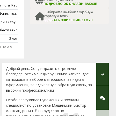
ПОДРОБНО ОБ ОНЛАЙН-ЗАКАЗЕ
almoral Red
Выбирайте наиболее удобную
Финляндия
торговую точку
ВЫБРАТЬ ОФИС ГРИН-СТОУН
Грин-Стоун
 бесплатно
5 лет
 по его
Добрый день. Хочу выразить огромную
Хочется
благодарность менеджеру Сенько Александре
Марии Ф
за помощь в выборе материалов, за идеи в
к клиен
оформлении, за адекватную обратную связь, за
работе.
высокий профессионализм.
внимате
улыбчив
Особо заслуживает уважения и похвалы
директо
специалист по установке Машницкий Виктор
замечат
Александрович. Его труд сложно
благода