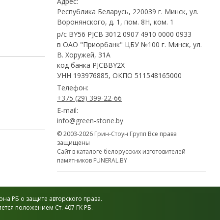
Адрес:
Республика Беларусь, 220039 г. Минск, ул.
Воронянского, д. 1, пом. 8Н, ком. 1
р/с BY56 PJCB 3012 0907 4910 0000 0933
в ОАО "Приорбанк" ЦБУ №100 г. Минск, ул.
В. Хоружей, 31А
код банка PJCBBY2X
УНН 193976885, ОКПО 511548165000
Телефон:
+375 (29) 399-22-66
E-mail:
info@green-stone.by
© 2003-2026
Грин-Стоун Групп
Все права
защищены
Сайт в каталоге белорусских изготовителей
памятников FUNERAL.BY
на РБ о защите авторского права.
тся положением Ст. 407 ГК РБ.