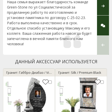
Наша семья выражает благодарность команде
Спаси
Green-Stone по ул Социалистической за
работ
проделанную работу по изготовлению и
урове
установке памятника по договору С-25-02-23.
в офис
Работа выполнена качественно и в срок.
помог
Отдельное спасибо установщику Максиму и его
и объ
коллеге. Ваша слаженная работа навсегда будет
устан
запечатлена в вечной памяти близкого нам
что а
человека!
прове
у...
ДАННЫЙ АКСЕССУАР ИСПОЛЬЗУЕТСЯ
Гранит: Габбро-Диабаз / Viscont White
Гранит: Silk / Premium Black