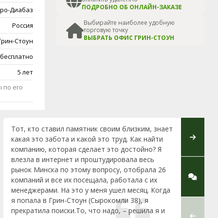
ПОДРОБНО ОБ ОНЛАЙН-ЗАКАЗЕ
ро-Диабаз
Выбирайте наиболее удобную
Россия
торговую точку
ВЫБРАТЬ ОФИС ГРИН-СТОУН
Грин-Стоун
 бесплатно
5 лет
 по его
Тот, кто ставил памятник своим близким, знает
Выражаю
какая это забота и какой это труд. Как найти
Грин-Сто
компанию, которая сделает это достойно? Я
професс
влезла в интернет и проштудировала весь
установ
рынок Минска по этому вопросу, отобрала 26
менедже
компаний и все их посещала, работала с их
которая 
менеджерами. На это у меня ушел месяц. Когда
по устан
я попала в Грин-Стоун (Сырокомли 38), я
помогал
прекратила поиски.То, что надо, – решила я и
огромну