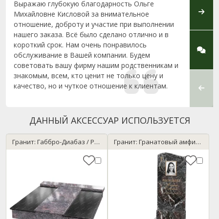
Выражаю глубокую благодарность Ольге
Выраж
Михайловне Кисловой за внимательное
Ольге
отношение, доброту и участие при выполнении
20), 
нашего заказа. Всё было сделано отлично и в
Спаси
короткий срок. Нам очень понравилось
консу
обслуживание в Вашей компании. Будем
точно 
советовать вашу фирму нашим родственникам и
очень
знакомым, всем, кто ценит не только цену и
бюдже
качество, но и чуткое отношение к клиентам.
выбра
...
ДАННЫЙ АКСЕССУАР ИСПОЛЬЗУЕТСЯ
Гранит: Габбро-Диабаз / Paradiso
Гранит: Гранатовый амфиболит