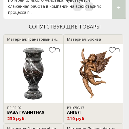
потерей близкого человека. Чувствуется
памят
слаженная работа в компании на всех стадиях
Моя се
процесса п...
СОПУТСТВУЮЩИЕ ТОВАРЫ
Материал: Гранатовый амфиболит
Материал: Бронза
ВГ-02-02
P31050/17
ВАЗА ГРАНИТНАЯ
АНГЕЛ
230 руб.
210 руб.
Материал: Гранатовый амфиболит
Материал: Полимербетон / темный гранит