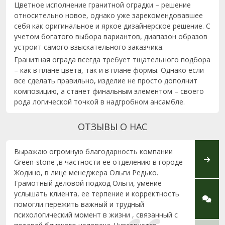
Цветное исполнение гранитной оградки – решение
относительно новое, однако уже зарекомендовавшее
себя как оригинальное и яркое дизайнерское решение. С
учетом богатого выбора вариантов, диапазон образов
устроит самого взыскательного заказчика.
Гранитная ограда всегда требует тщательного подбора
– как в плане цвета, так и в плане формы. Однако если
все сделать правильно, изделие не просто дополнит
композицию, а станет финальным элементом – своего
рода логической точкой в надгробном ансамбле.
ОТЗЫВЫ О НАС
Выражаю огромную благодарность компании
Добры
Green-stone ,в частности ее отделению в городе
отца в
Жодино, в лице менеджера Ольги Редько.
с усло
Грамотный деловой подход Ольги, умение
прини
услышать клиента, ее терпение и корректность
Могу 
помогли пережить важный и трудный
одного
психологический момент в жизни , связанный с
пожел