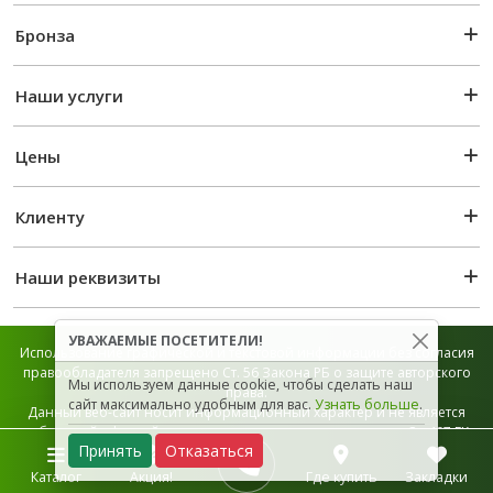
Бронза
Наши услуги
Цены
Клиенту
Наши реквизиты
УВАЖАЕМЫЕ ПОСЕТИТЕЛИ!
Использование графической и текстовой информации без согласия
правообладателя запрещено Ст. 56 Закона РБ о защите авторского
Мы используем данные cookie, чтобы сделать наш
права.
сайт максимально удобным для вас.
Узнать больше
.
Данный веб-сайт носит информационный характер и не является
публичной офертой, которая определяется положением Ст. 407 ГК
Принять
Отказаться
РБ.
Карта сайта
Каталог
Акция!
Где купить
Закладки