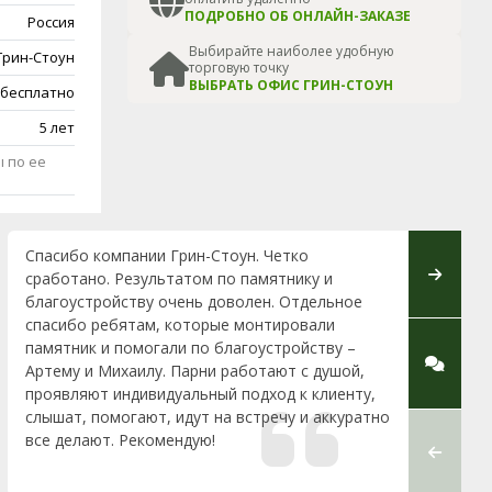
ПОДРОБНО ОБ ОНЛАЙН-ЗАКАЗЕ
Россия
Выбирайте наиболее удобную
Грин-Стоун
торговую точку
ВЫБРАТЬ ОФИС ГРИН-СТОУН
 бесплатно
5 лет
 по ее
Спасибо компании Грин-Стоун. Четко
Спасибо
сработано. Результатом по памятнику и
работу.
благоустройству очень доволен. Отдельное
уровень
спасибо ребятам, которые монтировали
специали
памятник и помогали по благоустройству –
Воронянс
Артему и Михаилу. Парни работают с душой,
сориент
проявляют индивидуальный подход к клиенту,
нюансы. 
слышат, помогают, идут на встречу и аккуратно
Михаил),
все делают. Рекомендую!
нашего к
памятник