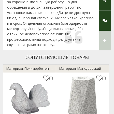
за хорошо выполненную работу! Со дня
по пр
обращения и до дня завершения работ по
выбор
установке памятника на кладбище не дрогнула
Профе
ни одна нервная клетка! У них всё чётко, красиво
клиен
и в срок. Отдельная огромная благодарность
менеджеру Инне (ул.Социалистическая, 20) за
отличное человеческое отношение,
профессиональный подход к делу, умение
слушать и грамотно консу...
СОПУТСТВУЮЩИЕ ТОВАРЫ
Материал: Полимербетон / мрамор
Материал: Мансуровский