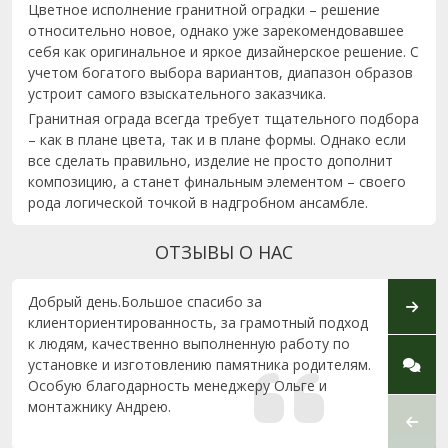
Цветное исполнение гранитной оградки – решение
относительно новое, однако уже зарекомендовавшее
себя как оригинальное и яркое дизайнерское решение. С
учетом богатого выбора вариантов, диапазон образов
устроит самого взыскательного заказчика.
Гранитная ограда всегда требует тщательного подбора
– как в плане цвета, так и в плане формы. Однако если
все сделать правильно, изделие не просто дополнит
композицию, а станет финальным элементом – своего
рода логической точкой в надгробном ансамбле.
ОТЗЫВЫ О НАС
Добрый день.Большое спасибо за
Спаси
клиенториентированность, за грамотный подход
(г. Ми
к людям, качественно выполненную работу по
Гижев
установке и изготовлению памятника родителям.
выпол
Особую благодарность менеджеру Ольге и
качес
монтажнику Андрею.