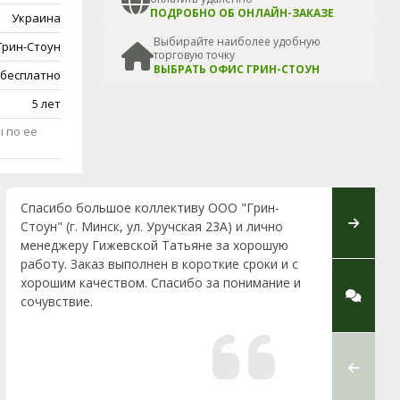
ПОДРОБНО ОБ ОНЛАЙН-ЗАКАЗЕ
Украина
Выбирайте наиболее удобную
Грин-Стоун
торговую точку
ВЫБРАТЬ ОФИС ГРИН-СТОУН
 бесплатно
5 лет
 по ее
Спасибо большое коллективу ООО "Грин-
Добрый 
Стоун" (г. Минск, ул. Уручская 23А) и лично
благода
менеджеру Гижевской Татьяне за хорошую
(офис ул
работу. Заказ выполнен в короткие сроки и с
мемориал
хорошим качеством. Спасибо за понимание и
неравнод
сочувствие.
первой в
професс
грамотн
благода
выполнил