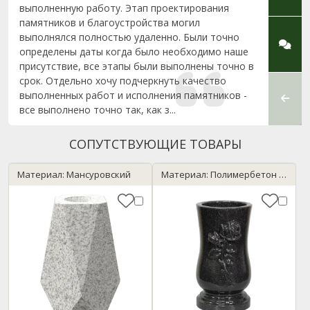
выполненную работу. Этап проектирования
помощ
памятников и благоустройства могил
отноше
выполнялся полностью удаленно. Были точно
с пон
определены даты когда было необходимо наше
Админ
присутствие, все этапы были выполнены точно в
благо
срок. Отдельно хочу подчеркнуть качество
работ
выполненных работ и исполнения памятников -
все выполнено точно так, как з...
СОПУТСТВУЮЩИЕ ТОВАРЫ
Материал: Мансуровский
Материал: Полимербетон / темный гранит