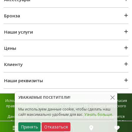
Бронза
Наши услуги
Цены
Клиенту
Наши реквизиты
УВАЖАЕМЫЕ ПОСЕТИТЕЛИ!
Использование графической и текстовой информации без согласия
правообладателя запрещено Ст. 56 Закона РБ о защите авторского
Мы используем данные cookie, чтобы сделать наш
права.
сайт максимально удобным для вас.
Узнать больше
.
Данный веб-сайт носит информационный характер и не является
публичной офертой, которая определяется положением Ст. 407 ГК
Принять
Отказаться
РБ.