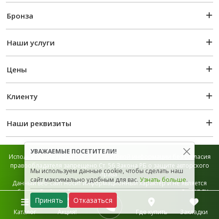
Бронза
Наши услуги
Цены
Клиенту
Наши реквизиты
УВАЖАЕМЫЕ ПОСЕТИТЕЛИ!
Использование графической и текстовой информации без согласия
правообладателя запрещено Ст. 56 Закона РБ о защите авторского
Мы используем данные cookie, чтобы сделать наш
права.
сайт максимально удобным для вас.
Узнать больше
.
Данный веб-сайт носит информационный характер и не является
публичной офертой, которая определяется положением Ст. 407 ГК
Принять
Отказаться
РБ.
Карта сайта
Каталог
Акция!
Где купить
Закладки