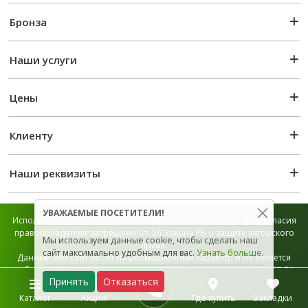
Бронза
Наши услуги
Цены
Клиенту
Наши реквизиты
УВАЖАЕМЫЕ ПОСЕТИТЕЛИ!
Использование графической и текстовой информации без согласия
правообладателя запрещено Ст. 56 Закона РБ о защите авторского
Мы используем данные cookie, чтобы сделать наш
права.
сайт максимально удобным для вас.
Узнать больше
.
Данный веб-сайт носит информационный характер и не является
публичной офертой, которая определяется положением Ст. 407 ГК
Принять
Отказаться
РБ.
Карта сайта
Каталог
Акция!
Где купить
Закладки