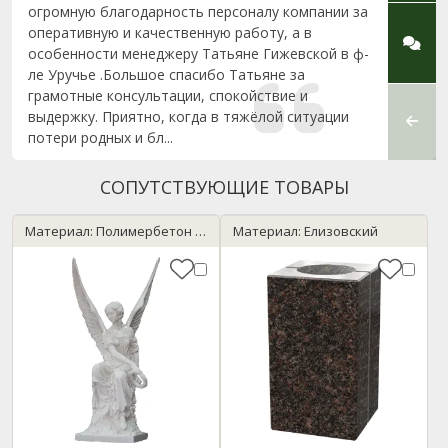
огромную благодарность персоналу компании за
(наск
оперативную и качественную работу, а в
польз
особенности менеджеру Татьяне Гижевской в ф-
сдела
ле Уручье .Большое спасибо Татьяне за
Кажды
грамотные консультации, спокойствие и
закан
выдержку. Приятно, когда в тяжёлой ситуации
заслу
потери родных и бл...
Спасиб
СОПУТСТВУЮЩИЕ ТОВАРЫ
Материал: Полимербетон / мрамор
Материал: Елизовский