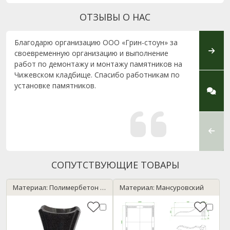
ОТЗЫВЫ О НАС
Благодарю организацию ООО «Грин-стоун» за
Огром
своевременную организацию и выполнение
консу
работ по демонтажу и монтажу памятников на
высок
Чижевском кладбище. Спасибо работникам по
в Брес
установке памятников.
СОПУТСТВУЮЩИЕ ТОВАРЫ
Материал: Полимербетон / темный гранит
Материал: Мансуровский