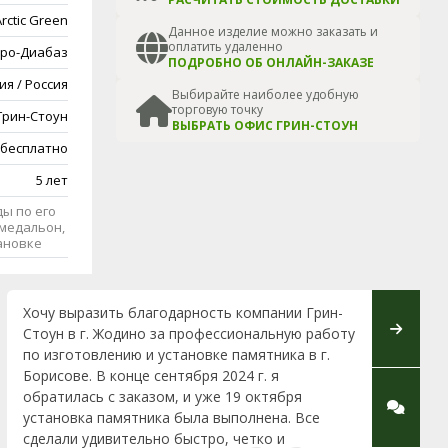
rctic Green
Данное изделие можно заказать и
оплатить удаленно
ро-Диабаз
ПОДРОБНО ОБ ОНЛАЙН-ЗАКАЗЕ
ия / Россия
Выбирайте наиболее удобную
торговую точку
Грин-Стоун
ВЫБРАТЬ ОФИС ГРИН-СТОУН
 бесплатно
5 лет
ы по его
медальон,
тановке
Хочу выразить благодарность компании Грин-
Хочется
Стоун в г. Жодино за профессиональную работу
Марии Ф
по изготовлению и установке памятника в г.
к клиен
Борисове. В конце сентября 2024 г. я
работе.
обратилась с заказом, и уже 19 октября
внимате
установка памятника была выполнена. Все
улыбчив
сделали удивительно быстро, четко и
директо