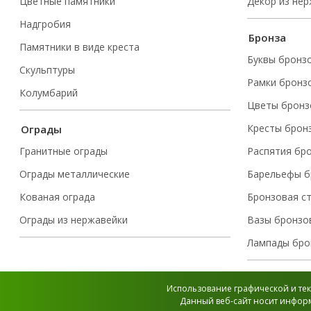
Цветные памятники
Декор из не
Надгробия
Бронза
Памятники в виде креста
Буквы бронз
Скульптуры
Рамки бронз
Колумбарий
Цветы бронз
Кресты брон
Ограды
Гранитные ограды
Распятия бр
Ограды металлические
Барельефы б
Кованая ограда
Бронзовая с
Ограды из нержавейки
Вазы бронзо
Лампады бро
Использование графической и тек
Данный веб-сайт носит информ