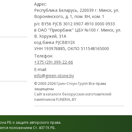
Адрес:
Республика Беларусь, 220039 г. Минск, ул.
Воронянского, д. 1, пом. 8Н, ком. 1
р/с BY56 PJCB 3012 0907 4910 0000 0933
в ОАО "Приорбанк" ЦБУ №100 г. Минск, ул.
В. Хоружей, 31А
код банка PJCBBY2X
УНН 193976885, ОКПО 511548165000
Телефон:
+375 (29) 399-22-66
E-mail:
info@green-stone.by
© 2003-2026
Грин-Стоун Групп
Все права
защищены
Сайт в каталоге белорусских изготовителей
памятников FUNERAL.BY
на РБ о защите авторского права.
тся положением Ст. 407 ГК РБ.