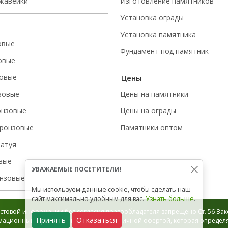
ржавейки
Изготовление памятников
Установка ограды
Установка памятника
овые
Фундамент под памятник
овые
овые
Цены
зовые
Цены на памятники
онзовые
Цены на ограды
ронзовые
Памятники оптом
татуя
вые
УВАЖАЕМЫЕ ПОСЕТИТЕЛИ!
нзовые
Мы используем данные cookie, чтобы сделать наш
сайт максимально удобным для вас.
Узнать больше
.
стовой информации без согласия правообладателя запрещено Ст. 56 Зако
Принять
Отказаться
ационный характер и не является публичной офертой, которая определяе