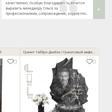
качественно. Особую благодарность хочется
замечат
выразить менеджеру Ольге за
благода
профессионализм, сопровождение, корректно...
й
Гранит: Габбро-Диабаз / Гранатовый амфиболит