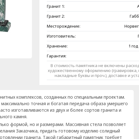
Гранит 1:
A
Гранит 2:
Габб
Месторождение:
Норвег
Изготовитель:
Хранение:
1 год
Гарантия:
В стоимость памятника не включены расход
художественному оформлению (гравировка, 
накладные буквы и проч.), доставке и ус
анитных комплексов, созданных по специальным проектам.
 максимально точная и богатая передача образа умершего
асто изготавливаются из двух и более сортов гранита и
ьного камня.
лько формой, но и размерами. Массивная стела позволяет
елания Заказчика, придать готовому изделию солидный
готовлении гранита. Такой габаритный памятник требует