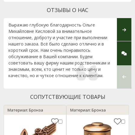
ОТЗЫВЫ О НАС
Выражаю глубокую благодарность Ольге
Выраж
Михайловне Кисловой за внимательное
Green-
отношение, доброту и участие при выполнении
Жодин
нашего заказа. Всё было сделано отлично и в
Грамо
короткий срок. Нам очень понравилось
услыш
обслуживание в Вашей компании. Будем
помог
советовать вашу фирму нашим родственникам и
психо
знакомым, всем, кто ценит не только цену и
потер
качество, но и чуткое отношение к клиентам.
слаже
процес
СОПУТСТВУЮЩИЕ ТОВАРЫ
Материал: Бронза
Материал: Бронза