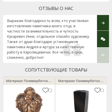
ОТЗЫВЫ О НАС
Выражаю благодарность всем, кто участвовал
От вс
изготовлению памятника моего отца, в
благо
частности за внимательность и чуткость
помощ
Кукаревич Инне, отдельное спасибо художнику.
отноше
Также от души благодарю установщиков
с пон
памятника Андрея и Артура за качественную
Админ
работу в Каролищевичах. Все четко, в срок,
благо
слаженно, добротно!
работ
СОПУТСТВУЮЩИЕ ТОВАРЫ
Материал: Полимербетон / бронза
Материал: Полимербетон / черный