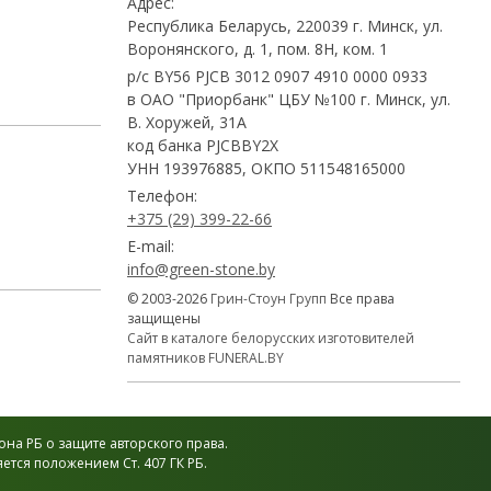
Адрес:
Республика Беларусь, 220039 г. Минск, ул.
Воронянского, д. 1, пом. 8Н, ком. 1
р/с BY56 PJCB 3012 0907 4910 0000 0933
в ОАО "Приорбанк" ЦБУ №100 г. Минск, ул.
В. Хоружей, 31А
код банка PJCBBY2X
УНН 193976885, ОКПО 511548165000
Телефон:
+375 (29) 399-22-66
E-mail:
info@green-stone.by
© 2003-2026
Грин-Стоун Групп
Все права
защищены
Сайт в каталоге белорусских изготовителей
памятников FUNERAL.BY
на РБ о защите авторского права.
тся положением Ст. 407 ГК РБ.