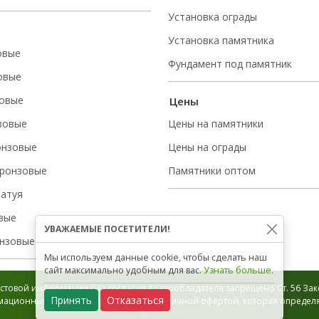
Установка ограды
Установка памятника
овые
Фундамент под памятник
овые
овые
Цены
зовые
Цены на памятники
онзовые
Цены на ограды
ронзовые
Памятники оптом
татуя
вые
УВАЖАЕМЫЕ ПОСЕТИТЕЛИ!
нзовые
Мы используем данные cookie, чтобы сделать наш
сайт максимально удобным для вас.
Узнать больше
.
стовой информации без согласия правообладателя запрещено Ст. 56 Зако
Принять
Отказаться
ационный характер и не является публичной офертой, которая определяе
Карта сайта