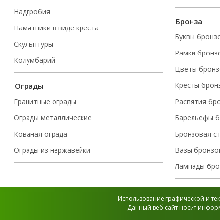
Надгробия
Бронза
Памятники в виде креста
Буквы бронз
Скульптуры
Рамки бронз
Колумбарий
Цветы бронз
Кресты брон
Ограды
Гранитные ограды
Распятия бр
Ограды металлические
Барельефы б
Кованая ограда
Бронзовая с
Ограды из нержавейки
Вазы бронзо
Лампады бро
Использование графической и тек
Данный веб-сайт носит информ