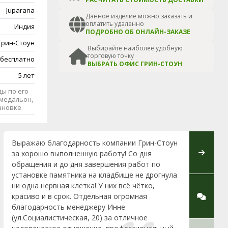
Juparana
Данное изделие можно заказать и
оплатить удаленно
Индия
ПОДРОБНО ОБ ОНЛАЙН-ЗАКАЗЕ
Грин-Стоун
Выбирайте наиболее удобную
торговую точку
 бесплатно
ВЫБРАТЬ ОФИС ГРИН-СТОУН
5 лет
ы по его
медальон,
тановке
Выражаю благодарность компании Грин-Стоун
Выражае
за хорошо выполненную работу! Со дня
Стоун. 
обращения и до дня завершения работ по
консуль
установке памятника на кладбище не дрогнула
довольн
ни одна нервная клетка! У них всё чётко,
красиво и в срок. Отдельная огромная
благодарность менеджеру Инне
(ул.Социалистическая, 20) за отличное