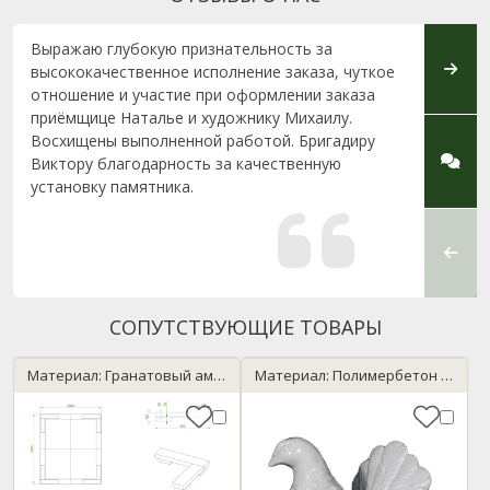
Выражаю глубокую признательность за
Наше 
высококачественное исполнение заказа, чуткое
мне в
отношение и участие при оформлении заказа
добро
приёмщице Наталье и художнику Михаилу.
квали
Восхищены выполненной работой. Бригадиру
стоим
Виктору благодарность за качественную
хочет
установку памятника.
работ
облег
устан
Восхи
СОПУТСТВУЮЩИЕ ТОВАРЫ
Материал: Гранатовый амфиболит
Материал: Полимербетон / мрамор