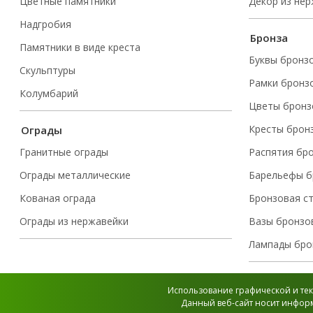
Цветные памятники
Декор из не
Надгробия
Бронза
Памятники в виде креста
Буквы бронз
Скульптуры
Рамки бронз
Колумбарий
Цветы бронз
Кресты брон
Ограды
Гранитные ограды
Распятия бр
Ограды металлические
Барельефы б
Кованая ограда
Бронзовая с
Ограды из нержавейки
Вазы бронзо
Лампады бро
Использование графической и тек
Данный веб-сайт носит информ