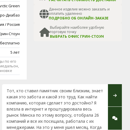
rctic Green
Данное изделие можно заказать и
оплатить удаленно
ро-Диабаз
ПОДРОБНО ОБ ОНЛАЙН-ЗАКАЗЕ
ия / Россия
Выбирайте наиболее удобную
торговую точку
Грин-Стоун
ВЫБРАТЬ ОФИС ГРИН-СТОУН
 бесплатно
5 лет
ы по его
медальон,
тановке
Тот, кто ставил памятник своим близким, знает
Обративш
какая это забота и какой это труд. Как найти
Жодино 
компанию, которая сделает это достойно? Я
какой к
влезла в интернет и проштудировала весь
комплекс
рынок Минска по этому вопросу, отобрала 26
чуткость
компаний и все их посещала, работала с их
советы и
менеджерами. На это у меня ушел месяц. Когда
офис в У