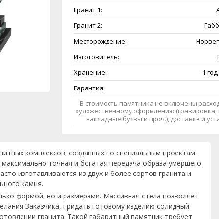
Гранит 1:
A
Гранит 2:
Габб
Месторождение:
Норвег
Изготовитель:
Хранение:
1 год
Гарантия:
В стоимость памятника не включены расход
художественному оформлению (гравировка, 
накладные буквы и проч.), доставке и ус
анитных комплексов, созданных по специальным проектам.
 максимально точная и богатая передача образа умершего
асто изготавливаются из двух и более сортов гранита и
ьного камня.
лько формой, но и размерами. Массивная стела позволяет
елания Заказчика, придать готовому изделию солидный
готовлении гранита. Такой габаритный памятник требует