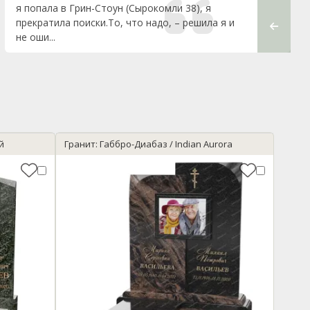
я попала в Грин-Стоун (Сырокомли 38), я
отношен
прекратила поиски.То, что надо, – решила я и
не оши...
й
Гранит: Габбро-Диабаз / Indian Aurora