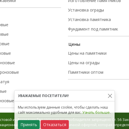
ржавейки
Изготовление памятников
Установка ограды
Установка памятника
овые
Фундамент под памятник
овые
овые
Цены
зовые
Цены на памятники
онзовые
Цены на ограды
ронзовые
Памятники оптом
татуя
вые
УВАЖАЕМЫЕ ПОСЕТИТЕЛИ!
нзовые
Мы используем данные cookie, чтобы сделать наш
сайт максимально удобным для вас.
Узнать больше
.
стовой информации без согласия правообладателя запрещено Ст. 56 Зако
Принять
Отказаться
ационный характер и не является публичной офертой, которая определяе