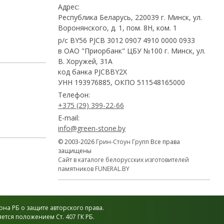
Адрес:
Республика Беларусь, 220039 г. Минск, ул.
Воронянского, д. 1, пом. 8Н, ком. 1
р/с BY56 PJCB 3012 0907 4910 0000 0933
в ОАО "Приорбанк" ЦБУ №100 г. Минск, ул.
В. Хоружей, 31А
код банка PJCBBY2X
УНН 193976885, ОКПО 511548165000
Телефон:
+375 (29) 399-22-66
E-mail:
info@green-stone.by
© 2003-2026
Грин-Стоун Групп
Все права
защищены
Сайт в каталоге белорусских изготовителей
памятников FUNERAL.BY
на РБ о защите авторского права.
тся положением Ст. 407 ГК РБ.