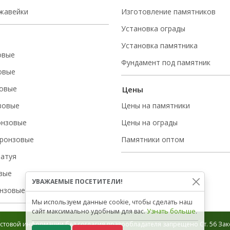
ржавейки
Изготовление памятников
Установка ограды
Установка памятника
овые
Фундамент под памятник
овые
овые
Цены
зовые
Цены на памятники
онзовые
Цены на ограды
ронзовые
Памятники оптом
татуя
вые
УВАЖАЕМЫЕ ПОСЕТИТЕЛИ!
нзовые
Мы используем данные cookie, чтобы сделать наш
сайт максимально удобным для вас.
Узнать больше
.
стовой информации без согласия правообладателя запрещено Ст. 56 Зако