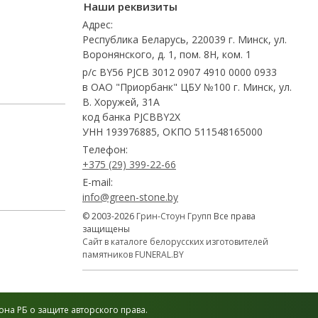
Наши реквизиты
Адрес:
Республика Беларусь, 220039 г. Минск, ул.
Воронянского, д. 1, пом. 8Н, ком. 1
р/с BY56 PJCB 3012 0907 4910 0000 0933
в ОАО "Приорбанк" ЦБУ №100 г. Минск, ул.
В. Хоружей, 31А
код банка PJCBBY2X
УНН 193976885, ОКПО 511548165000
Телефон:
+375 (29) 399-22-66
E-mail:
info@green-stone.by
© 2003-2026
Грин-Стоун Групп
Все права
защищены
Сайт в каталоге белорусских изготовителей
памятников FUNERAL.BY
на РБ о защите авторского права.