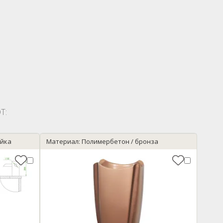
Т:
ейка
Материал: Полимербетон / бронза