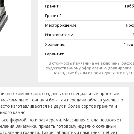
Гранит 1:
Габб
Гранит 2:
Месторождение:
Рос
Изготовитель:
Хранение:
1 год
Гарантия:
В стоимость памятника не включены расход
художественному оформлению (гравировка, 
накладные буквы и проч.), доставке и ус
анитных комплексов, созданных по специальным проектам.
 максимально точная и богатая передача образа умершего
асто изготавливаются из двух и более сортов гранита и
ьного камня.
лько формой, но и размерами. Массивная стела позволяет
елания Заказчика, придать готовому изделию солидный
готовлении гранита. Такой габаритный памятник требует