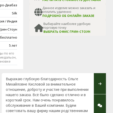
ро-Диабаз
Данное изделие можно заказать и
оплатить удаленно
Silk
ПОДРОБНО ОБ ОНЛАЙН-ЗАКАЗЕ
сия / Индия
Выбирайте наиболее удобную
торговую точку
Грин-Стоун
ВЫБРАТЬ ОФИС ГРИН-СТОУН
 бесплатно
5 лет
ы по его
медальон,
тановке
Выражаю глубокую благодарность Ольге
Выражаю
Михайловне Кисловой за внимательное
Каршаке
отношение, доброту и участие при выполнении
демонта
нашего заказа. Всё было сделано отлично и в
очень ак
короткий срок. Нам очень понравилось
Сделано
обслуживание в Вашей компании. Будем
советовать вашу фирму нашим родственникам