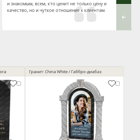
и знакомым, всем, кто ценит не только цену и
качество, но и чуткое отношение к клиентам.
rora
Гранит: China White / Габбро-диабаз