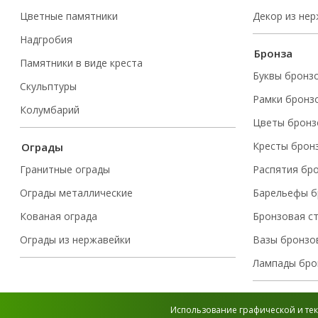
Цветные памятники
Декор из не
Надгробия
Бронза
Памятники в виде креста
Буквы бронз
Скульптуры
Рамки бронз
Колумбарий
Цветы бронз
Кресты брон
Ограды
Гранитные ограды
Распятия бр
Ограды металлические
Барельефы б
Кованая ограда
Бронзовая с
Ограды из нержавейки
Вазы бронзо
Лампады бро
Использование графической и тек