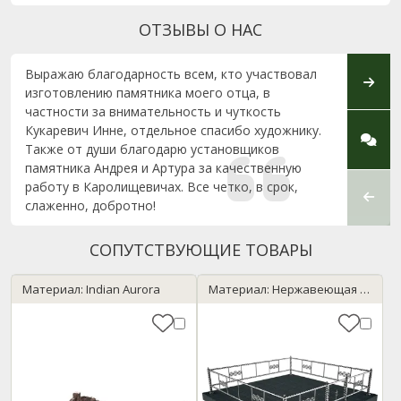
ОТЗЫВЫ О НАС
Выражаю благодарность всем, кто участвовал
Спаси
изготовлению памятника моего отца, в
устан
частности за внимательность и чуткость
выпол
Кукаревич Инне, отдельное спасибо художнику.
и вни
Также от души благодарю установщиков
этапа
памятника Андрея и Артура за качественную
консу
работу в Каролищевичах. Все четко, в срок,
качес
слаженно, добротно!
СОПУТСТВУЮЩИЕ ТОВАРЫ
Материал: Indian Aurora
Материал: Нержавеющая сталь